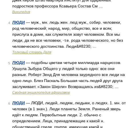
Джек Кирби Штаб квартира Институт для одаренных
подростков профессора Ксавьера Состав См …
Википедия
ЛЮДИ
— муж., мн. людь жен. люд муж., собир. человеки,
4
род человеческий; народ, мир, общество, все и всяк;
прислуга в доме, как служителя зовут человеком. Все мы
люди, да не все человеки, ·т.е. рода человеческого, но без
человеческого достоинства. Люди&#8230; …
Толковый словарь Даля
ЛЮДИ
— подобны цветам четыре миллиарда нарциссов.
5
Уршула Зыбура Общего у людей только одно: все они
разные. Роберт Зенд Для человека заурядного все люди на
одно лицо. Блез Паскаль Большая часть людей друг друга
заслуживает. «Закон Ширли» Возвращаясь из&#8230; …
Сводная энциклопедия афоризмов
ЛЮДИ
— ЛЮДИ, людей, людям, людьми, о людях. 1. мн. от
6
человек (в 1 знач.). Люди планеты Земля. Раненый зверь
идёт к людям. Первобытные люди. 2. обычно с
определением. Лица, принадлежащие к какой н.
общественной среде, группе, имеющие какой н.