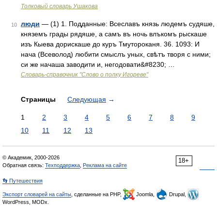
Толковый словарь Ушакова
люди
— (1) 1. Подданные: Всеславъ князь людемъ судяше,
10
княземъ грады рядяше, а самъ въ ночь влъкомъ рыскаше
изъ Кыева дорискаше до куръ Тмутороканя. 36. 1093: И
нача (Всеволод) любити смыслъ уных, свѣтъ творя с ними;
си же начаша заводити и, негодовати&#8230; …
Словарь-справочник "Слово о полку Игореве"
Страницы
Следующая
→
1
2
3
4
5
6
7
8
9
10
11
12
13
© Академик, 2000-2026
18+
Обратная связь:
Техподдержка
,
Реклама на сайте
👣 Путешествия
Экспорт словарей на сайты
, сделанные на PHP,
Joomla,
Drupal,
WordPress, MODx.